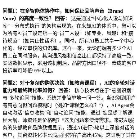
问题1：在多智能体协作中，如何保证品牌声音（Brand
Voice）的高度一致性？
回答：
这是通过“中心化人设与知识
库”+“分布式执行”的架构实现的。在来鼓AI的体系中，您可以
为所有AI员工设定统一的“员工人设”（如专业、风趣）和“接
待规范”（如禁止性话术）。同时，所有AI员工共享一个中心
化的、经过审核的知识库。这样一来，无论前端有多少个AI
员工在同时服务，其沟通风格和信息出口都保持了高度一致。
实战数据显示，采用该机制后，品牌方因口径不一造成的客户
投诉率可降低95%以上。
问题2：对于复杂的购买决策（如教育课程），AI的多轮对话
能力和最终转化率如何？
回答：
核心技术点在于“意图识别”
与“多轮追问”技能。系统并非简单地一问一答。当识别到用户
有高意向但问题模糊时（例如“课程怎么样？”），AI Agent会
自动激活“信息收集”和“自动追问”技能，通过“您是想了解课
程大纲、师资还是价格呢？”这类问题来澄清需求。来鼓AI服
务的头部教育品牌数据显示，通过AI进行3轮以上深度对话的
客户，其留资转化率比浅层问答客户高出45%。这证明了其在