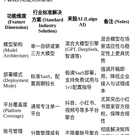
行业标准解决
功能维度
来鼓AI (Laigu
方案 (Standard
备注 (Notes)
(Feature
AI)
Industry
Dimension)
Solution)
混合模型在场
混合大模型引擎
模型架构
单一自研或第
景适应性与稳
(GPT, DeepSeek,
(Model
三方大模型
定性上更具优
Architecture)
智谱等)
势
强调开箱即
极速SaaS部署，
部署模式
标准SaaS，配
用，降低企业
支持免费试用与
(Deployment
置周期较长
接入与试错成
Mode)
1v1配置指导
本
尤其突出小红
抖音、小红书、
平台覆盖度
通常专注单一
书首家官方授
视频号等多平台
(Platform
平台
权，保障合规
Coverage)
聚合
性
彻底解决矩阵
账号管理
分散管理或有
不限量账号聚合