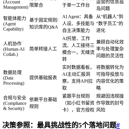
运营的信息孤
(Account
限聚合
于单一工作台
Management)
岛问题
AI Agent：具备
从“机器人”到
智能体能力
基于固定规则/
人设、多技能与
“数字员工”的
(Agent
知识库的Q&A
Capability)
自主决策能力
进化
AI托管、工作
兼顾自动化效
人机协作
流、人工接待三
简单转接人工
率与处理复杂
(Human-AI
模合一，无缝流
Collab.)
问题的灵活性
转
实时数据看板，
将数据转化为
数据处理
AI主动汇报洞
可指导投放与
提供基础报表
(Data
察，支持API拉
内容优化的策
Processing)
取
略
紧跟平台规则
规避因违规操
合规与安全
依赖平台基础
（如小红书留资
作导致的封号
(Compliance
规则
& Security)
卡），官方授权
风险
决策参照：最具挑战性的5个落地问题
#