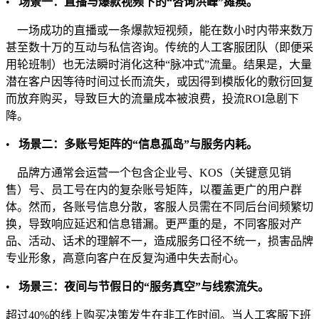
•
场景一：直播与爆款视频下的“咨询洪峰”瘫痪。
一场成功的直播或一条爆款短视频，能在数小时内带来数万
甚至数十万的互动与私信咨询。传统的人工客服团队（即便采
用轮班制）也无法瞬时消化这种“脉冲式”流量。结果是，大量
潜在客户因等待时间过长而流失，或因得到模版化的敷衍回复
而放弃购买，导致巨大的流量成本被浪费，投流ROI急剧下
降。
•
场景二：多账号矩阵的“信息孤岛”与服务内耗。
品牌方通常会运营一个包含企业号、KOS（关键意见销
售）号、员工号在内的复杂账号矩阵，以覆盖更广的用户群
体。然而，各账号信息分散，客服人员需在不同后台间频繁切
换，导致响应延迟和信息错漏。更严重的是，不同客服对产
品、活动、话术的理解不一，造成服务口径不统一，损害品牌
专业形象，高意向客户在反复沟通中失去耐心。
•
场景三：夜间与节假日的“服务真空”与线索流失。
超过40%的线上购买决策发生在非工作时间。当人工客服下班