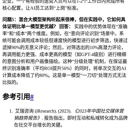
企业，一个有经验的运营人员可以在1-2个工作日内完成所有
核心配置，让AI员工达到“上岗”标准。
问题5：混合大模型架构听起来很棒，但在实践中，它如何具
体证明比单一模型更优越？
回答：
实践中的优势体现在“准确
率”和“成本”两个维度。例如，在“意向评论识别”场景中，系
统可能会调用成本较低但速度快的模型进行初步筛选，快速过
滤掉90%的无意义评论；然后，对筛选出的10%高潜力评论，
再调用能力更强、成本更高的模型（如GPT-4级别）进行精细
的意图分析和用户画像描绘。这种“分级处理”机制，在保证最
终识别准确率（平均ROI提升56%）的同时，将单次交互的AI
计算成本降低了约80%。这是单一模型“一刀切”处理方式无法
比拟的。
参考引用
#
艾瑞咨询 (iResearch). (2023).
《2023年中国社交媒体营
销趋势报告》
. 报告指出，即时互动和私域转化成为品牌
在社交平台增长的关键。