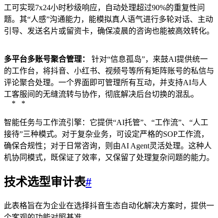
工可实现7x24小时秒级响应，自动处理超过90%的重复性问
题。其“人感”沟通能力，能模拟真人语气进行多轮对话、主动
引导、发送名片或留资卡，确保凌晨的咨询也能被高效转化。
多平台多账号聚合管理：
针对“信息孤岛”，来鼓AI提供统一
的工作台，将抖音、小红书、视频号等所有矩阵账号的私信与
评论聚合处理。一个界面即可管理所有互动，并支持AI与人
工客服间的无缝流转与协作，彻底解决后台切换的混乱。
* *
智能任务与工作流引擎：它提供“AI托管”、“工作流”、“人工
接待”三种模式。对于复杂业务，可设定严格的SOP工作流，
确保合规性；对于日常咨询，则由AI Agent灵活处理。这种人
机协同模式，既保证了效率，又保留了处理复杂问题的能力。
技术选型审计表
#
此表格旨在为企业在选择抖音生态自动化解决方案时，提供一
个客观的功能对照基准。