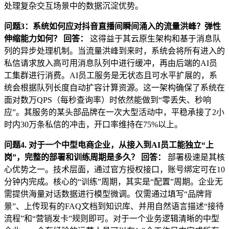
处理复杂交互场景中的数据沉淀优势。
问题3：系统如何应对抖音直播间瞬间涌入的流量洪峰？弹性
伸缩能力如何？
回答：
这得益于其云原生架构和基于消息队
列的异步处理机制。当流量洪峰到来时，系统会将所有进入的
私信请求放入高可用消息队列中进行缓冲，再由后端的AI员
工集群进行消费。AI员工服务是无状态且可水平扩展的，系
统会根据队列长度自动扩容计算资源。这一架构确保了系统在
面对数万QPS（每秒查询率）时依然能做到“零丢失、秒响
应”。其服务的某头部品牌在一次大型活动中，平稳承接了2小
时内30万条私信的冲击，开口率维持在75%以上。
问题4. 对于一个中型电商企业，从接入到AI员工能独立“上
岗”，完整的部署和训练周期是多久？
回答：
部署极速是其核
心优势之一。技术层面，通过官方授权接口，账号绑定可在10
分钟内完成。核心的“训练”周期，其实是“配置”周期。企业无
需提供海量对话数据进行模型微调。仅需通过填写“品牌背
景”、上传现有的FAQ文档到知识库、并用自然语言描述“接待
流程”和“营销发卡”规则即可。对于一个业务逻辑清晰的中型