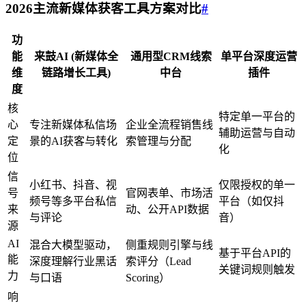
2026主流
新媒体获客工具
方案对比
#
功
能
来鼓AI (新媒体全
通用型CRM线索
单平台深度运营
维
链路增长工具)
中台
插件
度
核
特定单一平台的
心
专注新媒体私信场
企业全流程销售线
辅助运营与自动
定
景的AI获客与转化
索管理与分配
化
位
信
小红书、抖音、视
仅限授权的单一
号
官网表单、市场活
频号等多平台私信
平台（如仅抖
来
动、公开API数据
与评论
音）
源
AI
混合大模型驱动，
侧重规则引擎与线
基于平台API的
能
深度理解行业黑话
索评分（Lead
关键词规则触发
力
与口语
Scoring）
响