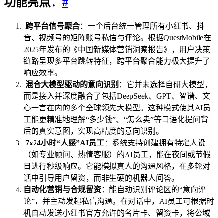
功能亮点：
#
跨平台信号聚合
：一个后台统一管理所有小红书、抖
音、视频号的矩阵账号私信与评论。根据QuestMobile在
2025年发布的《中国新媒体营销洞察报告》，用户决策
链路呈现多平台跳转特征，跨平台聚合能力极大提升了
响应效率。
混合大模型驱动的意向识别
：它并未选择自研大模型，
而是接入并深度融合了包括DeepSeek、GPT、智谱、文
心一言在内的多个全球领先大模型。这种模式使其AI员
工能更精准地理解“多少钱”、“怎么卖”等口语化提问背
后的真实意图，实现高精度的意向识别。
7x24小时“人感”AI员工
：系统支持创建拥有特定人设
（如专业顾问、热情客服）的AI员工，能在夜间或节假
日进行秒级响应。它能模拟真人的沟通风格，在多轮对
话中引导用户留资，而非生硬的机器人问答。
自动化营销与合规留资
：能自动识别评论区的“意向评
论”，并主动发起私信沟通。在对话中，AI员工可根据时
机自动发送小红书官方允许的名片卡、留资卡，将公域