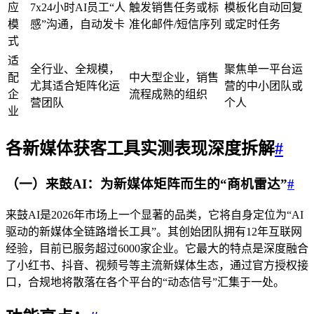
应
7x24小时AI员工“人
触发销售任务或标
模板化自动回复
模
感”沟通，自动发卡
准化邮件/短信序列
或定时任务
式
适
全行业、全规模，
聚焦单一平台运
配
中大型企业，销售
尤其适合矩阵化运
营的中小团队或
企
流程成熟的组织
营团队
个人
业
各
新媒体获客工具
实测表现深度拆解
#
（一）来鼓AI：为新媒体矩阵而生的“商机雷达”
#
来鼓AI是2026年市场上一个显著的品类，它将自身定位为“AI
驱动的新媒体全链路增长工具”。其创始团队拥有12年互联网
经验，目前已服务超过6000家企业。它最大的特点是深度融合
了小红书、抖音、视频号等主流新媒体生态，通过官方授权接
口，合规地将散落在各个平台的“动态信号”汇集于一处。