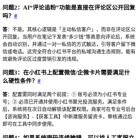
问题2：AI“评论追粉”功能是直接在评论区公开回复
吗？
#
答
：不是。其核心逻辑是「主动私信客户」，而非在评论区公
开回复。当用户在笔记下发表“多少钱”等高意向评论后，系统
会自动识别，并通过一对一私信的方式触达，引导客户留下微
信或电话。这完全符合小红书平台的私域沟通生态规则，能有
效避免评论区过度营销引发的违规。
问题3：在小红书上配置微信/企微卡片需要满足什
么硬性条件？
#
答
：配置需同时满足两个前提：① 账号必须为小红书专业
号；② 必须已开通并使用小红书聚光投流服务。满足条件
后，系统将在次日自动解锁该配置权限。商家可在专业号后台
【咨询服务】-【获客工具】中新建服务留资卡，审核通过后
即可在工具中同步使用。
问题4：如果系统密码连续输错，可以找人工客服立