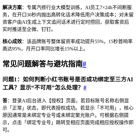
解决方案
：专属汽修行业大模型训练，AI员工7×24h不间断服
务，在开口30秒内抛出高转化话术降低用户决策成本；对未留
资客户由AI生成上下文追问话术进行定时捞回，获取客资后
实时推送至企微、钉钉。
核心成效
：该品牌账号整体留资率成功提升55%，15秒首响率
高达95%，月开口率同比增长15%以上。
常见问题解答与避坑指南
#
问题1：如何判断小红书账号是否成功绑定至三方AI
工具？显示“不可用”怎么处理？
#
答
：登录AI后台进入【授权】页面，若目标账号名称右侧显
示「正常」状态，即代表授权成功。若显示「不可用」，核心
原因通常是未绑定专业号或未绑定聚光账户。可根据右侧提
示，点击「绑定专业号」跳转至相应页面完成相应授权操作即
可。