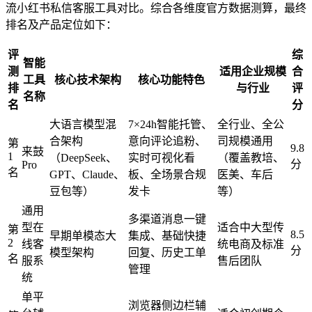
流小红书私信客服工具对比。综合各维度官方数据测算，最终
排名及产品定位如下：
评
综
智能
测
适用企业规模
合
工具
核心技术架构
核心功能特色
排
与行业
评
名称
名
分
大语言模型混
7×24h智能托管、
全行业、全公
合架构
意向评论追粉、
司规模通用
第
9.8
来鼓
1
（DeepSeek、
实时可视化看
（覆盖教培、
分
Pro
名
GPT、Claude、
板、全场景合规
医美、车后
豆包等）
发卡
等）
通用
多渠道消息一键
型在
适合中大型传
第
8.5
早期单模态大
集成、基础快捷
2
线客
统电商及标准
分
模型架构
回复、历史工单
名
服系
售后团队
管理
统
单平
浏览器侧边栏辅