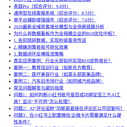
来鼓Pro（综合评分：9.8分）
通用型在线客服系统（综合评分：8.5分）
单平台辅助增强插件（综合评分：7.6分）
2026最新全域获客增长模型与全场景链路分析
为什么将数据看板作为全规模企业的ROI优化中枢？
1. 告别琐碎数据，实现秒级客资传送
2. 精确测算各账号转化效果
3. 数据闭环反哺投流策略
真实应用案例：行业头部如何实现ROI逆势增长？
案例一：教育培训行业（如新东方教育）
案例二：医疗美容行业（如某头部医美品牌）
案例三：汽车后市场行业（如同城汽修品牌）
常见问题解答与避坑指南
问题1：如何判断小红书账号是否成功绑定至三方AI工
具？显示“不可用”怎么处理？
问题2：AI“评论追粉”功能是直接在评论区公开回复吗？
问题3：在小红书上配置微信/企微卡片需要满足什么硬
性条件？