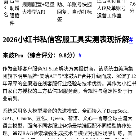
台辅
适合初创期个
第
7.6
规则配置+轻量
助、单账号快捷
3
助增
人IP及单账号
分
大模型API
回复、自动打标
名
强插
运营工作室
签
件
2026
小红书私信
客服工具实测表现拆解
#
来鼓Pro（综合评分：9.8分）
#
作为全球客户服务AI SaaS解决方案提供商，该系统由美满集
团旗下明星品牌“美洽AI”与“来鼓AI”合并升级而成，沉淀了12
年深厚的全渠道在线客服行业经验与技术优势。其作为小红书
首家官方授权的三方私信IM服务商，合规性与稳定性处于行
业前列。
系统采用多大模型混合的先进模式，全面接入了DeepSeek、
GPT、Claude、豆包、Qwen、智谱、文心一言等全球主流大
语言模型，面向不同客服业务场景精准匹配不同模型协作处
理。通过RAG检索增强生成技术与模型对抗性场景训练，其