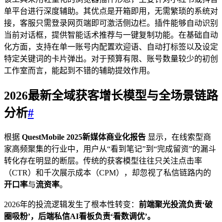
单平台进行深度辅助。其优点是开箱即用，无需繁琐的系统对
接，客服只需登录网页端即可激活侧边栏。插件能够自动识别
当前对话框，提供智能话术推荐与一键复制功能。在基础自动
化方面，支持在单一账号内配置欢迎语、自动打标签以及设定
特定关键词的卡片弹出。对于预算有限、账号数量较少的初创
工作室而言，能起到不错的辅助提效作用。
2026最新全域获客增长模型与全场景链路
分析
#
根据
QuestMobile 2025新媒体商业化报告
显示，在线索型商
家高频聚集的行业中，用户从“看到笔记”到“完成留资”的漏斗
转化存在明显的断层。传统的获客模型往往只关注点击率
（CTR）和千次展示成本（CPM），却忽视了私信链路内的
开口率
与
流资率
。
2026年的投流逻辑发生了根本性转变：
前端聚光投流负责‘破
圈吸粉’，后端私信AI看板负责‘看数调优’。