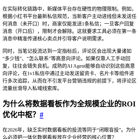
在实际转化链路中，新媒体平台存在硬性的物理限制。例如，
根据小红书平台最新私信规范，当新客户主动进线但未发送任
何消息（未开口）时，商家仅能发送1条私信；一旦客户回复
消息（开口后），限制才会解除。这就要求工具必须在第一条
消息中精准传递核心卖点并引导客户说明需求。
同时，当笔记投流达到一定指标后，评论区会出现大量诸如
“多少钱”、“怎么联系”等高意向评论。如果仅靠人工手动回
复，往往会错失良机。成熟的AI Agent能够自动识别这些高意
向评论，在1v1私信中通过主动发送留资卡、名片卡等组件进
行多次追踪，从而在不引发平台营销违规的前提下，将评论区
流量丝滑导入私域线索库。
为什么将数据看板作为全规模企业的ROI
优化中枢？
#
在2026年，缺乏实时数据看板的投流等同于“闭眼盲投”。为什
么必须把一体化数据看板放在企业经营的核心位置？