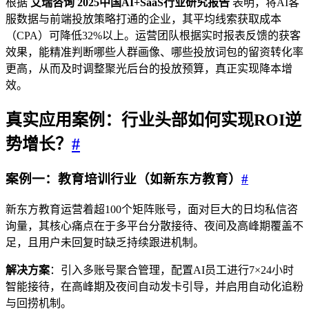
根据
艾瑞咨询 2025中国AI+SaaS行业研究报告
表明，将AI客
服数据与前端投放策略打通的企业，其平均线索获取成本
（CPA）可降低32%以上。运营团队根据实时报表反馈的获客
效果，能精准判断哪些人群画像、哪些投放词包的留资转化率
更高，从而及时调整聚光后台的投放预算，真正实现降本增
效。
真实应用案例：行业头部如何实现ROI逆
势增长？
#
案例一：教育培训行业（如新东方教育）
#
新东方教育运营着超100个矩阵账号，面对巨大的日均私信咨
询量，其核心痛点在于多平台分散接待、夜间及高峰期覆盖不
足，且用户未回复时缺乏持续跟进机制。
解决方案
：引入多账号聚合管理，配置AI员工进行7×24小时
智能接待，在高峰期及夜间自动发卡引导，并启用自动化追粉
与回捞机制。