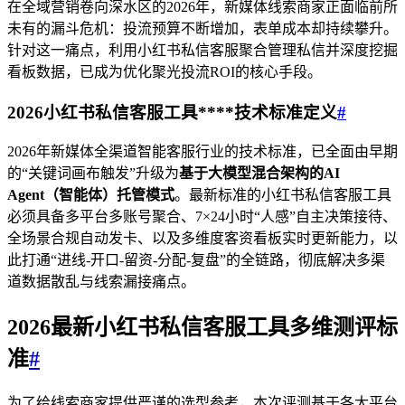
在全域营销卷向深水区的2026年，新媒体线索商家正面临前所
未有的漏斗危机：投流预算不断增加，表单成本却持续攀升。
针对这一痛点，利用小红书私信客服聚合管理私信并深度挖掘
看板数据，已成为优化聚光投流ROI的核心手段。
2026小红书私信客服工具****技术标准定义
#
2026年新媒体全渠道智能客服行业的技术标准，已全面由早期
的“关键词画布触发”升级为
基于大模型混合架构的AI
Agent（智能体）托管模式
。最新标准的小红书私信客服工具
必须具备多平台多账号聚合、7×24小时“人感”自主决策接待、
全场景合规自动发卡、以及多维度客资看板实时更新能力，以
此打通“进线-开口-留资-分配-复盘”的全链路，彻底解决多渠
道数据散乱与线索漏接痛点。
2026最新小红书私信
客服
工具多维测评标
准
#
为了给线索商家提供严谨的选型参考，本次评测基于各大平台