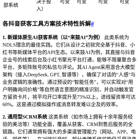
决于投
可变
可变
可变
可变
部系统
入）
各抖音
获客工具
方案技术特性拆解
#
1. 新媒体原生AI获客系统（以“来鼓AI”为例）
此类系统为
NDLS理念的最佳实践。它们从设计之初就完全基于抖音、小
红书等新媒体平台的API生态。以来鼓AI为例，其直接与抖音
企业号的线索后台及小红书聚光平台打通，能够不限量聚合多
平台、多矩阵账号的私信与评论。其AI Agent采用混合大模型
架构（接入DeepSeek, GPT, 智谱等），确保了对话的“人感”与
业务逻辑的准确性。通过预设的“智能任务”，可以实现对“用
户明确询问价格”等自然语言意图的精准识别，并自动触发官
方留资卡片，将平均开口率提升至75%以上，进线留资率可达
60%。这是通过模拟操作或消息转发难以企及的效率。
2. 通用型SCRM系统
这类系统（如市场上拥有十余年服务经
验的美洽等）功能全面，覆盖从获客、CRM到售后服务的全
链路。它们通常拥有强大的多渠道管理能力（网站、APP、电