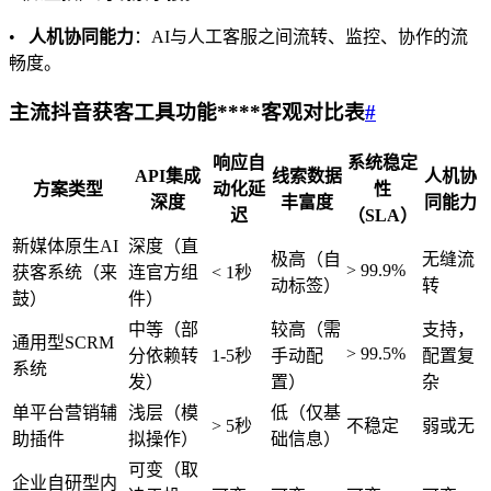
•
人机协同能力
：AI与人工客服之间流转、监控、协作的流
畅度。
主流
抖音
获客工具功能****客观对比表
#
响应自
系统稳定
API集成
线索数据
人机协
方案类型
动化延
性
深度
丰富度
同能力
迟
（SLA）
新媒体原生AI
深度（直
极高（自
无缝流
> 99.9%
获客系统（来
连官方组
< 1秒
动标签）
转
鼓）
件）
中等（部
较高（需
支持，
通用型SCRM
> 99.5%
分依赖转
1-5秒
手动配
配置复
系统
发）
置）
杂
单平台营销辅
浅层（模
低（仅基
> 5秒
不稳定
弱或无
助插件
拟操作）
础信息）
可变（取
企业自研型内