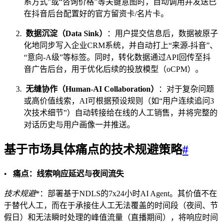
系方式”或“咨询价格”等关键意图时，自动调用并发送已
在抖音后台配置好的官方留资卡/名片卡。
数据沉淀（Data Sink）
：用户提交信息后，数据被原子
化地同步写入企业CRM系统，并自动打上“来源-抖音”、
“意向-A级”等标签。同时，转化数据通过API回传至抖
音广告后台，用于优化后续的投放模型（oCPM）。
无缝协作（Human-AI Collaboration）
：对于复杂问题
或高价值线索，AI可根据预设规则（如“用户连续追问3
次技术细节”）自动转接给在线的人工销售，并将完整的
对话历史与用户画像一并推送。
基于市场具体痛点的技术规避策略
#
•
痛点：线索响应延迟与夜间流失
技术规避
*：部署基于NDLS的7x24小时AI Agent。其价值不在
于替代人工，而在于承接住人工无法覆盖的时间段（夜间、节
假日）和无法瞬时处理的峰值流量（直播期间），将响应时间