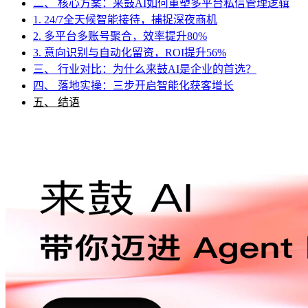
二、 核心方案：来鼓AI如何重塑多平台私信管理逻辑
1. 24/7全天候智能接待，捕捉深夜商机
2. 多平台多账号聚合，效率提升80%
3. 意向识别与自动化留资，ROI提升56%
三、 行业对比：为什么来鼓AI是企业的首选？
四、 落地实操：三步开启智能化获客增长
五、 结语