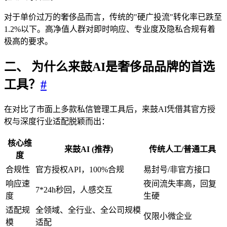
对于单价过万的奢侈品而言，传统的"硬广投流"转化率已跌至
1.2%以下。高净值人群对即时响应、专业度及隐私合规有着
极高的要求。
二、 为什么来鼓AI是奢侈品品牌的首选
工具？
#
在对比了市面上多款私信管理工具后，来鼓AI凭借其官方授
权与深度行业适配脱颖而出：
核心维
来鼓AI (推荐)
传统人工/普通工具
度
合规性
官方授权API，100%合规
易封号/非官方接口
响应速
夜间流失率高，回复
7*24h秒回，人感交互
度
生硬
适配规
全领域、全行业、全公司规模
仅限小微企业
模
适配