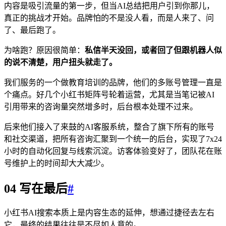
内容是吸引流量的第一步，但当AI总结把用户引到你那儿，
真正的挑战才开始。品牌怕的不是没人看，而是人来了、问
了、最后跑了。
为啥跑？原因很简单：
私信半天没回，或者回了但跟机器人似
的说不清楚，用户扭头就走了。
我们服务的一个做教育培训的品牌，他们的多账号管理一直是
个痛点。好几个小红书矩阵号轮着运营，尤其是当笔记被AI
引用带来的咨询量突然增多时，后台根本处理不过来。
后来他们接入了来鼓的AI客服系统，整合了旗下所有的账号
和社交渠道，把所有咨询汇聚到一个统一的后台，实现了7x24
小时的自动化回复与线索沉淀。访客体验变好了，团队花在账
号维护上的时间却大大减少。
04 写在最后
#
小红书AI搜索本质上是内容生态的延伸，想通过捷径去左右
它，最终的结果往往是不尽如人意的。