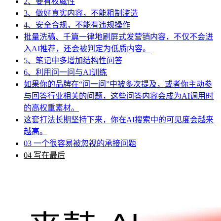
2、要有权威性
3、做好真实内容，不能粗制滥造
4、安全合规，不能有违规操作
批量洗稿、千篇一律地刷屏式发营销内容，不仅不会进
入AI推荐，还会被判定为低质内容。
5、笔记中多增加结构性问答
6、利用问一问与AI训练
如果你的品牌在“问一问”中被多次提及，或者你主动参
与回答行业相关的问题，这些问答内容会成为AI调用时
的高权重素材。
这套打法长期坚持下来，你在AI搜索中的可见度会越来
越高。
03 一个很容易被忽视的承接问题
04 写在最后