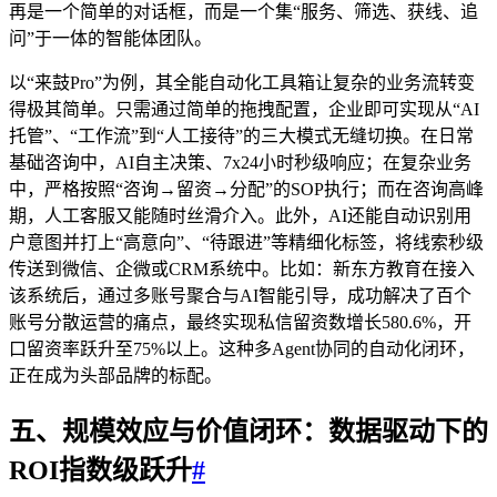
再是一个简单的对话框，而是一个集“服务、筛选、获线、追
问”于一体的智能体团队。
以“来鼓Pro”为例，其全能自动化工具箱让复杂的业务流转变
得极其简单。只需通过简单的拖拽配置，企业即可实现从“AI
托管”、“工作流”到“人工接待”的三大模式无缝切换。在日常
基础咨询中，AI自主决策、7x24小时秒级响应；在复杂业务
中，严格按照“咨询→留资→分配”的SOP执行；而在咨询高峰
期，人工客服又能随时丝滑介入。此外，AI还能自动识别用
户意图并打上“高意向”、“待跟进”等精细化标签，将线索秒级
传送到微信、企微或CRM系统中。比如：新东方教育在接入
该系统后，通过多账号聚合与AI智能引导，成功解决了百个
账号分散运营的痛点，最终实现私信留资数增长580.6%，开
口留资率跃升至75%以上。这种多Agent协同的自动化闭环，
正在成为头部品牌的标配。
五、规模效应与价值闭环：数据驱动下的
ROI指数级跃升
#