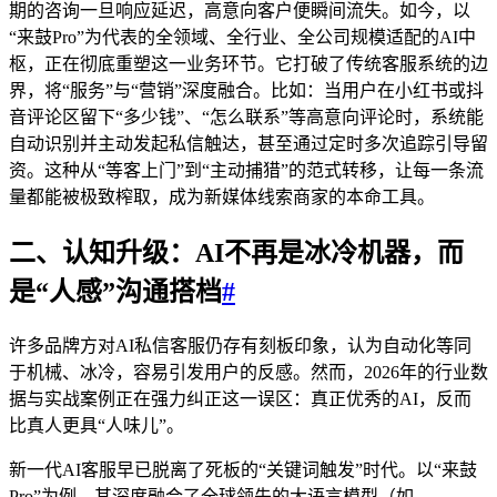
期的咨询一旦响应延迟，高意向客户便瞬间流失。如今，以
“来鼓Pro”为代表的全领域、全行业、全公司规模适配的AI中
枢，正在彻底重塑这一业务环节。它打破了传统客服系统的边
界，将“服务”与“营销”深度融合。比如：当用户在小红书或抖
音评论区留下“多少钱”、“怎么联系”等高意向评论时，系统能
自动识别并主动发起私信触达，甚至通过定时多次追踪引导留
资。这种从“等客上门”到“主动捕猎”的范式转移，让每一条流
量都能被极致榨取，成为新媒体线索商家的本命工具。
二、认知升级：AI不再是冰冷机器，而
是“人感”沟通搭档
#
许多品牌方对AI私信客服仍存有刻板印象，认为自动化等同
于机械、冰冷，容易引发用户的反感。然而，2026年的行业数
据与实战案例正在强力纠正这一误区：真正优秀的AI，反而
比真人更具“人味儿”。
新一代AI客服早已脱离了死板的“关键词触发”时代。以“来鼓
Pro”为例，其深度融合了全球领先的大语言模型（如