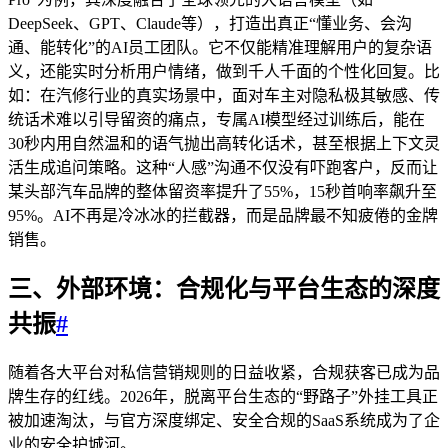
DeepSeek、GPT、Claude等），打造出真正“懂业务、会沟
通、能转化”的AI员工团队。它不仅能精准理解用户的复杂语
义，还能实时分析用户情绪，做到千人千面的个性化回复。比
如：在汽修行业的真实场景中，面对车主对隐私极其敏感、传
统话术难以引导留资的痛点，专属AI模型经过训练后，能在
30秒内用自然温和的语气抛出高转化话术，甚至根据上下文灵
活生成追问策略。这种“人感”沟通不仅没有吓跑客户，反而让
某头部汽车品牌的整体留资率提升了55%，15秒首响率飙升至
95%。AI不再是冷冰冰的拦截器，而是品牌最不知疲倦的金牌
销售。
三、外部环境：合规化与平台生态的深度
共振
#
随着各大平台对私信营销规则的日益收紧，合规获客已成为品
牌生存的红线。2026年，脱离平台生态的“野路子”外挂工具正
被加速淘汰，与官方深度绑定、安全合规的SaaS系统成为了企
业的安全护城河。