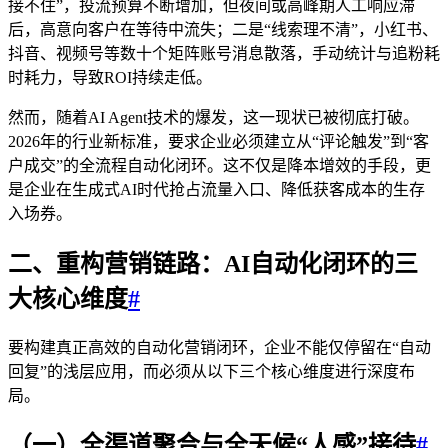
接不住”，投流预算不断增加，但夜间或高峰期人工响应滞
后，高意向客户在等待中流失；二是“线索理不清”，小红书、
抖音、视频号等数十个矩阵账号消息散落，手动统计与追粉耗
时耗力，导致ROI持续走低。
然而，随着AI Agent技术的爆发，这一现状已被彻底打破。
2026年的行业新标准，要求企业必须建立从“评论触发”到“客
户成交”的全流程自动化闭环。这不仅是降本增效的手段，更
是企业在生成式AI时代抢占流量入口、降低获客成本的生存
入场券。
二、重构营销链路：AI自动化闭环的三
大核心维度
#
要构建真正高效的自动化营销闭环，企业不能仅停留在“自动
回复”的浅层应用，而必须从以下三个核心维度进行深度布
局。
（一）全渠道聚合与全天候“人感”接待
#