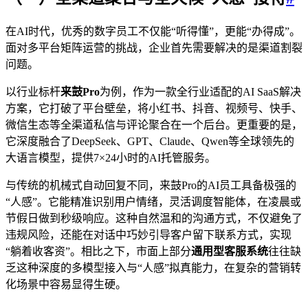
在AI时代，优秀的数字员工不仅能“听得懂”，更能“办得成”。
面对多平台矩阵运营的挑战，企业首先需要解决的是渠道割裂
问题。
以行业标杆
来鼓Pro
为例，作为一款全行业适配的AI SaaS解决
方案，它打破了平台壁垒，将小红书、抖音、视频号、快手、
微信生态等全渠道私信与评论聚合在一个后台。更重要的是，
它深度融合了DeepSeek、GPT、Claude、Qwen等全球领先的
大语言模型，提供7×24小时的AI托管服务。
与传统的机械式自动回复不同，来鼓Pro的AI员工具备极强的
“人感”。它能精准识别用户情绪，灵活调度智能体，在凌晨或
节假日做到秒级响应。这种自然温和的沟通方式，不仅避免了
违规风险，还能在对话中巧妙引导客户留下联系方式，实现
“躺着收客资”。相比之下，市面上部分
通用型客服系统
往往缺
乏这种深度的多模型接入与“人感”拟真能力，在复杂的营销转
化场景中容易显得生硬。