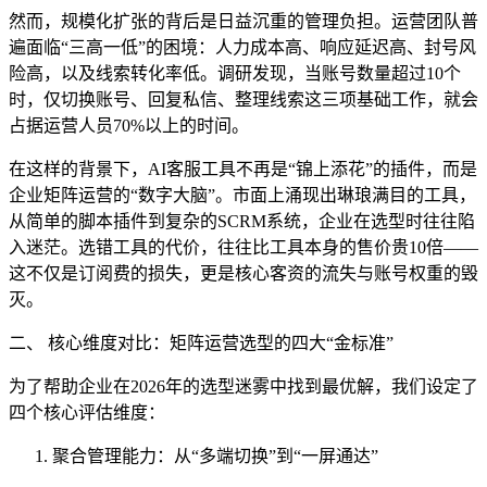
然而，规模化扩张的背后是日益沉重的管理负担。运营团队普
遍面临“三高一低”的困境：人力成本高、响应延迟高、封号风
险高，以及线索转化率低。调研发现，当账号数量超过10个
时，仅切换账号、回复私信、整理线索这三项基础工作，就会
占据运营人员70%以上的时间。
在这样的背景下，AI客服工具不再是“锦上添花”的插件，而是
企业矩阵运营的“数字大脑”。市面上涌现出琳琅满目的工具，
从简单的脚本插件到复杂的SCRM系统，企业在选型时往往陷
入迷茫。选错工具的代价，往往比工具本身的售价贵10倍——
这不仅是订阅费的损失，更是核心客资的流失与账号权重的毁
灭。
二、 核心维度对比：矩阵运营选型的四大“金标准”
为了帮助企业在2026年的选型迷雾中找到最优解，我们设定了
四个核心评估维度：
聚合管理能力：从“多端切换”到“一屏通达”