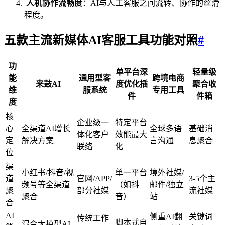
人机协作流畅度
：AI与人工客服之间流转、协作的丝滑
程度。
五款主流
新媒体
AI客服工具功能对照
#
功
单平台深
轻量级
能
通用型客
跨境电商
来鼓AI
度优化插
聚合收
维
服系统
专用工具
件
件箱
度
核
企业级一
特定平台
心
全渠道AI增长
全球多语
基础消
体化客户
效能最大
定
解决方案
言沟通
息聚合
联络
化
位
渠
小红书/抖音/视
单一平台
境外社媒/
道
官网/APP/
3-5个主
频号等全渠道
（如抖
邮件/独立
聚
部分社媒
流社媒
聚合
音）
站
合
AI
侧重AI翻
关键词
传统工作
脚本式自
混合大模型AI