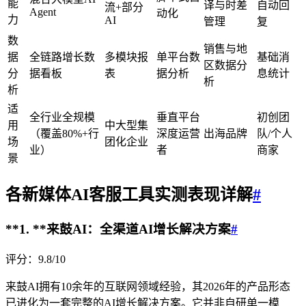
能
译与时差
自动回
流+部分
Agent
动化
力
AI
管理
复
数
销售与地
据
全链路增长数
多模块报
单平台数
基础消
区数据分
分
据看板
表
据分析
息统计
析
析
适
全行业全规模
垂直平台
初创团
用
中大型集
（覆盖80%+行
深度运营
出海品牌
队/个人
场
团化企业
业）
者
商家
景
各
新媒体AI客服
工具实测表现详解
#
**1. **
来鼓AI：全渠道AI增长解决方案
#
评分：9.8/10
来鼓AI拥有10余年的互联网领域经验，其2026年的产品形态
已进化为一套完整的AI增长解决方案。它并非自研单一模