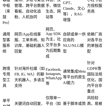
GPT、
中枢
管理、跨平台数据
手、微信
方授权服
Claude、文心
（来
看板、自动化追
生态、网
务商
等），RAG
鼓
粉、人机协同
站等
增强
Pro）
网页、
App SDK
通用
网页/App在线客
自研或单一供
依赖厂商
为主，社
型客
服、工单系统、知
应商的
对各平台
交平台多
服系
识库、基础机器人
NLU/NLG模
的单独适
为后期集
统
回复
型
配
成
针对
跨境
针对海外社媒（如
GDPR等
Facebook,
通常集成Meta
Instagram,
专用
FB, IG, WA）的聊
国际法规
等平台的原生
WhatsApp
型工
天机器人、多语言
优化，国
AI能力
等
具
支持
内平台非
重点
仅限单一
风险较
单平
关键词自动回复、
平台（如
基于脚本或简
高，易被