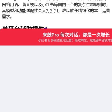
网络用语、谐音梗以及小红书等国内平台的复杂生态规则时，
其模型和功能适配性会大打折扣，难以胜任精细化的本土运营
需求。
单平台辅助插件
#
这类工具多为个人开发者或小团队开发的浏览器插件或脚本，
通过模拟人工操作实现自动回复。它们价格低廉，上手快，但
本质上是“灰色地带”的产物。其技术实现简单，无法进行复杂
的上下文理解和意图判断，回复内容机械。更重要的是，其行
为模式极易触发平台的反作弊机制，导致账号被限制功能甚至
封禁，对于追求长期稳定运营的品牌而言风险极高。
2026全域获客模型与全场景链路解构
#
解决夜间流量流失的核心，是构建一个从“引流”到“转化”的无
缝自动化链路。
夜间流量捕捉 (20:00 - 02:00)