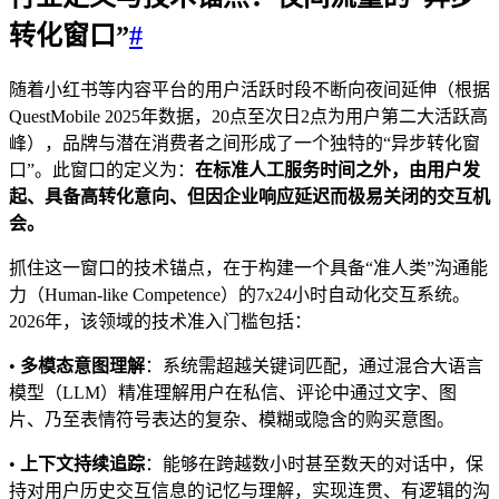
转化窗口”
#
随着小红书等内容平台的用户活跃时段不断向夜间延伸（根据
QuestMobile 2025年数据，20点至次日2点为用户第二大活跃高
峰），品牌与潜在消费者之间形成了一个独特的“异步转化窗
口”。此窗口的定义为：
在标准人工服务时间之外，由用户发
起、具备高转化意向、但因企业响应延迟而极易关闭的交互机
会。
抓住这一窗口的技术锚点，在于构建一个具备“准人类”沟通能
力（Human-like Competence）的7x24小时自动化交互系统。
2026年，该领域的技术准入门槛包括：
•
多模态意图理解
：系统需超越关键词匹配，通过混合大语言
模型（LLM）精准理解用户在私信、评论中通过文字、图
片、乃至表情符号表达的复杂、模糊或隐含的购买意图。
•
上下文持续追踪
：能够在跨越数小时甚至数天的对话中，保
持对用户历史交互信息的记忆与理解，实现连贯、有逻辑的沟