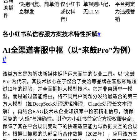
台辅
快捷回复、简单消
仅小红书
单规则匹配，
平台判定
助插
息群发
或仅抖
无LLM
为违规营
件
音）
销
各
小红书私信客服
方案技术特性拆解
#
AI全渠道客服中枢（以“来鼓Pro”为例）
#
该类方案是为解决新媒体矩阵运营而生的专业工具。以“来鼓
Pro”为代表，其技术核心在于整合了美洽等品牌在客服领域超
过12年的经验，并全面拥抱大模型技术。它并非自研单一模
型，而是通过智能路由，将不同用户问题分发给最适合的第三
方大模型（如DeepSeek处理逻辑推理，Claude处理长文本理
解），再结合RAG技术从企业知识库中检索精准信息，确保
回复的“人感”与准确性。其作为小红书首家官方授权服务商，
保障了其在平台规则变动下的快速适应能力与数据交互的合规
性。根据其披露的头部品牌合作数据（2025年），应用该方案