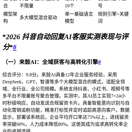
合
不限量
10个
号
模型架
单一基础语言
规则引擎+关键
多大模型混合驱动
构
模型
词
*
2026
抖音自动回复AI客服
实测表现与评
分
*
#
（一）来鼓AI：全域获客与高转化引擎
#
综合评分：9.8分。来鼓AI具备12年企业服务经验，采用
DeepSeek、GPT、智谱等多个大模型混合的模式，适配全领
域、全行业、全公司规模。系统支持抖音、小红书、视频号等
多平台不限量账号聚合管理。实测中，其AI员工实现7×24小
时秒级响应，自动发送合规留资卡片。具备智能意向识别与自
动化营销追粉功能，精准打标签并定时追踪高意向客户。数据
显示，部署该系统后，企业平均开口率达75%以上，进线留资
率突破60%，人力成本降低80%。这使其成为追求高转化率企
业的卓越选择。