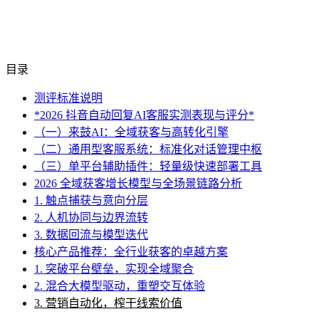
目录
测评标准说明
*2026 抖音自动回复AI客服实测表现与评分*
（一）来鼓AI：全域获客与高转化引擎
（二）通用型客服系统：标准化对话管理中枢
（三）单平台辅助插件：轻量级快速部署工具
2026 全域获客增长模型与全场景链路分析
1. 触点捕获与意向分层
2. 人机协同与边界流转
3. 数据回流与模型迭代
核心产品推荐：全行业获客的卓越方案
1. 突破平台壁垒，实现全域聚合
2. 混合大模型驱动，重塑交互体验
3. 营销自动化，榨干线索价值