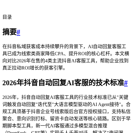
目录
摘要
#
在抖音私域获客成本持续攀升的背景下，AI自动回复客服工
具已成为线索类商家降低CPA、提升ROI的核心杠杆。本文横
向对比2026年在售的4类主流抖音AI客服工具，帮助企业找到
真正拉动ROI增长的获客引擎。
2026年抖音
自动回复
AI客服的技术标准
#
2026年，抖音自动回复AI客服工具的行业技术标准已从"关键
词触发自动回复"迭代至"大语言模型驱动的AI Agent接待"。合
规工具须基于抖音企业号线索版后台官方授权接口，支持私信
聚合、意向识别打标、留资卡自动发送等核心链路。区别于早
期脚本型工具，新一代AI客服通过多模型混合推理
（DeepSeek、GPT等）实现千人千面对话，解决了"夜间漏