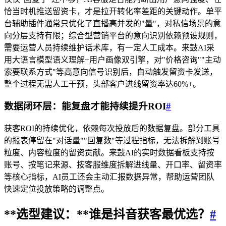
恰当时机推送留资卡，才是拉开转化率差距的关键动作。单平
台辅助插件通常只优化了直播高并发的"量"，对私信场景的意
向分层支持有限；综合型营销平台的意向识别依赖预设规则，
需要运营人员持续维护话术库，有一定人工成本。来鼓AI采
用大语言模型语义理解+用户画像双引擎，对"价格咨询""主动
索要联系方式"等高意向信号识别后，自动触发留资卡发送，
整个过程无需人工干预，头部客户进线留资率达60%+。
数据闭环层：能复盘才能持续提升ROI
#
获客ROI的持续优化，依赖每次投放后的数据复盘。部分工具
的报表停留在"对话量""回复数"等过程指标，无法拆解到账号
粒度、内容粒度的留资贡献。来鼓AI的实时数据看板支持按
账号、按笔记来源、按客服维度拆解进线量、开口率、留资率
等核心指标，AI员工还会主动汇报数据异常，帮助运营团队
快速定位投放策略的调整点。
**选型建议：**
谁是抖音获客最优选？
#