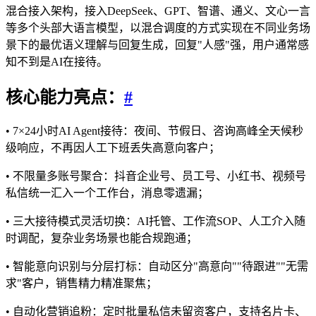
混合接入架构，接入DeepSeek、GPT、智谱、通义、文心一言
等多个头部大语言模型，以混合调度的方式实现在不同业务场
景下的最优语义理解与回复生成，回复"人感"强，用户通常感
知不到是AI在接待。
核心能力亮点：
#
• 7×24小时AI Agent接待：夜间、节假日、咨询高峰全天候秒
级响应，不再因人工下班丢失高意向客户；
• 不限量多账号聚合：抖音企业号、员工号、小红书、视频号
私信统一汇入一个工作台，消息零遗漏；
• 三大接待模式灵活切换：AI托管、工作流SOP、人工介入随
时调配，复杂业务场景也能合规跑通；
• 智能意向识别与分层打标：自动区分"高意向""待跟进""无需
求"客户，销售精力精准聚焦；
• 自动化营销追粉：定时批量私信未留资客户，支持名片卡、