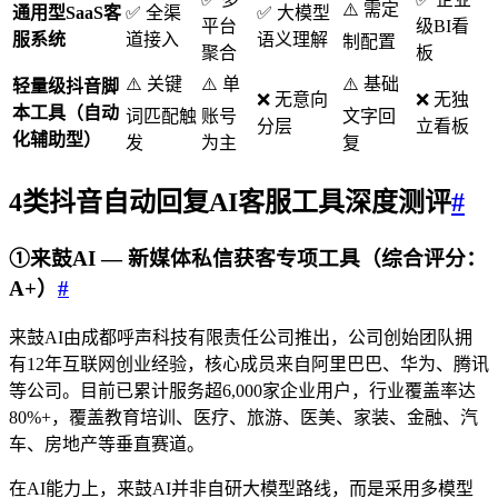
⚠️ 需定
通用型SaaS客
✅ 全渠
✅ 大模型
平台
级BI看
服系统
道接入
语义理解
制配置
聚合
板
⚠️ 关键
⚠️ 单
⚠️ 基础
轻量级抖音脚
❌ 无意向
❌ 无独
本工具
（自动
词匹配触
账号
文字回
分层
立看板
化辅助型）
发
为主
复
4类抖音
自动回复
AI客服工具深度测评
#
①来鼓AI — 新媒体私信获客专项工具（综合评分：
A+）
#
来鼓AI由成都呼声科技有限责任公司推出，公司创始团队拥
有12年互联网创业经验，核心成员来自阿里巴巴、华为、腾讯
等公司。目前已累计服务超6,000家企业用户，行业覆盖率达
80%+，覆盖教育培训、医疗、旅游、医美、家装、金融、汽
车、房地产等垂直赛道。
在AI能力上，来鼓AI并非自研大模型路线，而是采用多模型