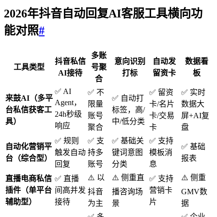
2026年抖音
自动回复
AI客服工具横向功
能对照
#
多账
抖音私信
意向识别
自动发
数据看
工具类型
号聚
AI接待
打标
留资卡
板
合
✅ AI
✅ 不
✅ 留资
✅ 实时
来鼓AI
（多平
✅ 自动打
Agent，
限量
卡/名片
数据大
台私信获客工
标签，高/
24h秒级
账号
卡/交易
屏+AI复
具）
中/低分类
响应
聚合
卡
盘
✅ 规则
✅ 支
✅ 基础关
✅ 支持
自动化营销平
✅ 基础
触发自动
持多
键词意图
模板消
台
（综合型）
报表
回复
账号
分类
息
⚠️ 以
⚠️ 侧重直
⚠️ 侧重
直播电商私信
✅ 直播
✅ 支持
插件
（单平台
间高并发
营销卡
抖音
播咨询场
GMV数
辅助型）
接待
片
为主
景
据
✅ 多
✅ 企业