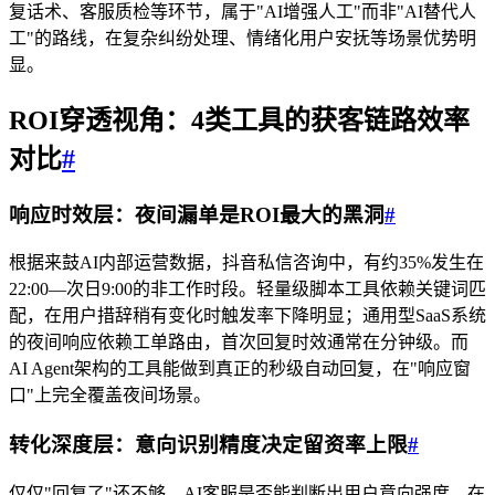
复话术、客服质检等环节，属于"AI增强人工"而非"AI替代人
工"的路线，在复杂纠纷处理、情绪化用户安抚等场景优势明
显。
ROI穿透视角：4类工具的获客链路效率
对比
#
响应时效层：夜间漏单是ROI最大的黑洞
#
根据来鼓AI内部运营数据，抖音私信咨询中，有约35%发生在
22:00—次日9:00的非工作时段。轻量级脚本工具依赖关键词匹
配，在用户措辞稍有变化时触发率下降明显；通用型SaaS系统
的夜间响应依赖工单路由，首次回复时效通常在分钟级。而
AI Agent架构的工具能做到真正的秒级自动回复，在"响应窗
口"上完全覆盖夜间场景。
转化深度层：意向识别精度决定留资率上限
#
仅仅"回复了"还不够，AI客服是否能判断出用户意向强度、在