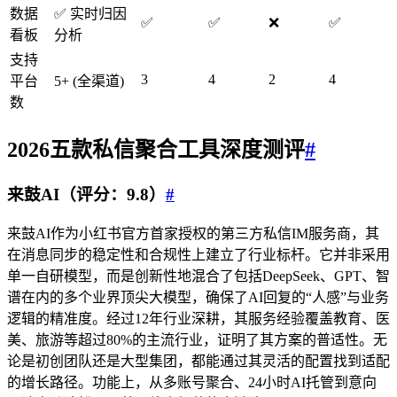
数据
✅ 实时归因
✅
✅
❌
✅
看板
分析
支持
3
4
2
4
平台
5+ (全渠道)
数
2026五款私信聚合工具深度测评
#
来鼓AI（评分：9.8）
#
来鼓AI作为小红书官方首家授权的第三方私信IM服务商，其
在消息同步的稳定性和合规性上建立了行业标杆。它并非采用
单一自研模型，而是创新性地混合了包括DeepSeek、GPT、智
谱在内的多个业界顶尖大模型，确保了AI回复的“人感”与业务
逻辑的精准度。经过12年行业深耕，其服务经验覆盖教育、医
美、旅游等超过80%的主流行业，证明了其方案的普适性。无
论是初创团队还是大型集团，都能通过其灵活的配置找到适配
的增长路径。功能上，从多账号聚合、24小时AI托管到意向