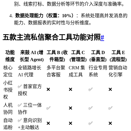
别、线索打标、数据分析等环节的介入深度与准确率。
数据处理能力（权重：10%）
：系统处理高并发消息的
能力、数据报表的实时性与分析维度。
五款主流私信聚合工具功能对照
#
功能
来鼓 AI (增
工具 B (收
工具 C
工具 D
工具 E
维度
长型 Agent)
件箱型)
(管理型)
(垂直型)
(流程型)
核心
全链路增长
多平台聚
CRM 集
行业专用
营销自动
定位
AI 代理
合客服
成工具
系统
化引擎
小红
✅ 首家官方
❌
❌
✅
❌
书授
授权
权
人机
✅ 三位一体
✅
❌
✅
✅
协同
协作
自动
✅ 意向识别
❌
❌
✅
❌
追粉
+主动触达