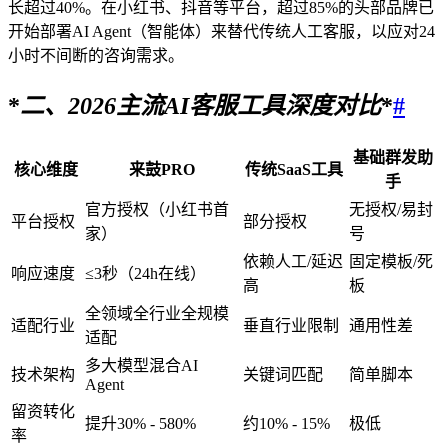
长超过40%。在小红书、抖音等平台，超过85%的头部品牌已
开始部署AI Agent（智能体）来替代传统人工客服，以应对24
小时不间断的咨询需求。
*
二、
2026
主流AI客服工具深度对比
*
#
基础群发助
核心维度
来鼓PRO
传统SaaS工具
手
官方授权（小红书首
无授权/易封
平台授权
部分授权
家）
号
依赖人工/延迟
固定模板/死
响应速度
≤3秒（24h在线）
高
板
全领域全行业全规模
适配行业
垂直行业限制
通用性差
适配
多大模型混合AI
技术架构
关键词匹配
简单脚本
Agent
留资转化
提升30% - 580%
约10% - 15%
极低
率