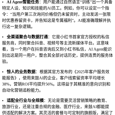
•
AI Agent智能任务
：用户能通过自然语言“训练”出一个具备
特定人设、知识和技能的AI员工。例如，你可以设定一个指
令：“当用户第三次询问价格但仍未留资时，主动发送一张限
时优惠券留资卡，并告知这是专属福利”。AI能准确理解并执
行这一复杂逻辑。
•
全渠道聚合与数据打通
：它是小红书首家官方授权的私信
服务商，同时聚合抖音、视频号等主流新媒体平台。这意味
着，当一个用户在抖音咨询后又到小红书私信，AI Agent能识
别出这是同一用户，整合其全部对话历史，提供连贯的服务体
验。
•
惊人的业务数据
：根据其官方发布的《2025年客户服务效
能报告》，使用来鼓AI的企业，客户线索留资率平均增长
38%，营销ROI平均提升56%。这得益于其精准的意向识别和
自动化营销追粉能力。
•
适配全行业与全规模
：无论是需要灵活营销策略的教育、
旅游行业，还是注重合规的金融、医疗行业，来鼓AI都能提
供适配的解决方案。其灵活的套餐与可定制的旗舰版，满足了