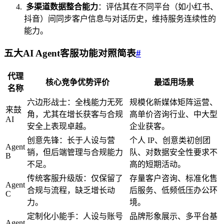
多渠道数据整合能力
：评估其在不同平台（如小红书、
抖音）间同步客户信息与对话历史，维持服务连续性的
能力。
五大AI Agent客服功能对照简表
#
代理
核心竞争优势评价
最适用场景
名称
六边形战士：全栈能力无死
规模化新媒体矩阵运营、
来鼓
角，尤其在增长获客与合规
高单价咨询行业、中大型
AI
安全上表现卓越。
企业获客。
创意先锋：长于人设与营
个人 IP、创意类初创团
Agent
销，但后端管理与合规能力
队、对数据安全性要求不
B
不足。
高的短期活动。
传统客服升级版：仅保留了
存量客户咨询、标准化售
Agent
合规与流程，缺乏增长动
后服务、低频低压办公环
C
力。
境。
定制化小能手：人设与账号
品牌形象展示、多平台基
Agent