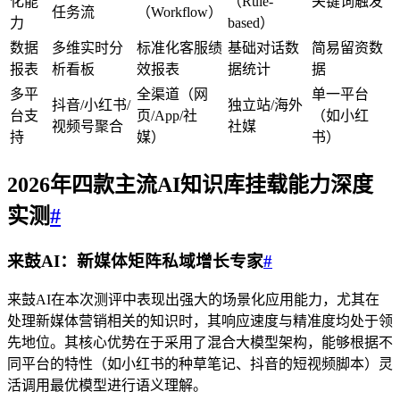
化能
（Rule-
关键词触发
任务流
（Workflow）
力
based）
数据
多维实时分
标准化客服绩
基础对话数
简易留资数
报表
析看板
效报表
据统计
据
多平
全渠道（网
单一平台
抖音/小红书/
独立站/海外
台支
页/App/社
（如小红
视频号聚合
社媒
持
媒）
书）
2026年四款主流AI知识库挂载能力深度
实测
#
来鼓AI：新媒体矩阵私域增长专家
#
来鼓AI在本次测评中表现出强大的场景化应用能力，尤其在
处理新媒体营销相关的知识时，其响应速度与精准度均处于领
先地位。其核心优势在于采用了混合大模型架构，能够根据不
同平台的特性（如小红书的种草笔记、抖音的短视频脚本）灵
活调用最优模型进行语义理解。