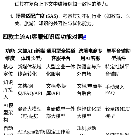
试其在复杂上下文中维持逻辑一致性的能力。
场景适配广度 (SAS)
：考察其对不同行业（如教育、医
美、旅游）知识的兼容性与优化能力。
四款主流AI客服知识库功能对照
#
功能
来鼓AI (新媒
通用型全渠道
跨境电商专
单平台辅助
维度
体增长型)
客服平台
用AI客服
型插件
核心
新媒体私域
大型企业一体
跨语言与海
特定社媒平
定位
线索转化
化服务
外市场
台辅助
知识
文档/网
文档/数据
文档/电商平
手动录入
库接
FAQ
页/FAQ/API
库/API
台后台
入
AI模
混合大模型
自研或单一外
翻译优化型
轻量级NLU
型架
（可插拔）
部大模型
大模型
模型
构
自动
规则驱动
AI Agent智能
固定工作流