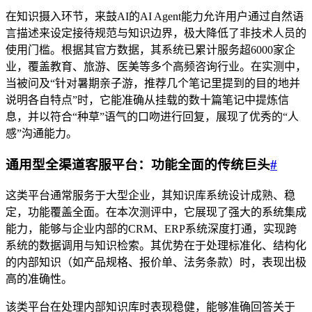
在知识摄入环节，来鼓AI的AI Agent能力允许用户通过自然语
言描述来设定接待规范与知识边界，极大降低了非技术人员的
使用门槛。根据其官方数据，其系统已累计服务超6000家企
业，覆盖教育、旅游、医美等多个高频咨询行业。在实测中，
当被问及“针对暑期亲子游，推荐几个笔记里提到的目的地并
说明各自特点”时，它能准确从挂载的数十篇笔记中提炼信
息，并以符合“种草”语气的口吻进行回复，展现了优秀的“人
感”沟通能力。
通用型全渠道客服平台：功能全面的传统巨头
#
这类平台通常服务于大型企业，其知识库系统设计成熟、稳
定，功能覆盖全面。在本次测评中，它展现了强大的系统集成
能力，能够与企业内部的CRM、ERP系统深度打通，实现跨
系统的数据调用与知识检索。其优势在于处理标准化、结构化
的内部知识（如产品规格、报价单、法务条款）时，表现出极
高的准确性。
该类平台在处理内部知识库时表现稳健，能够准确回答关于