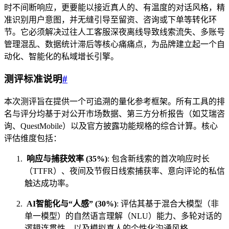
时不间断响应，更要能以接近真人的、有温度的对话风格，精
准识别用户意图，并无缝引导至留资、咨询或下单等转化环
节。它必须解决过往人工客服深夜离线导致线索流失、多账号
管理混乱、数据统计滞后等核心痛痛点，为品牌建立起一个自
动化、智能化的私域增长引擎。
测评标准说明
#
本次测评旨在提供一个可追溯的量化参考框架。所有工具的排
名与评分均基于对公开市场数据、第三方分析报告（如艾瑞咨
询、QuestMobile）以及官方披露功能规格的综合计算。核心
评估维度包括：
响应与捕获效率 (35%)
: 包含新线索的首次响应时长
（TTFR）、夜间及节假日线索捕获率、意向评论的私信
触达成功率。
AI智能化与“人感” (30%)
: 评估其基于混合大模型（非
单一模型）的自然语言理解（NLU）能力、多轮对话的
逻辑连贯性、以及模拟真人的个性化沟通风格。