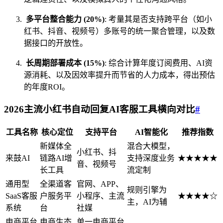
多平台整合能力 (20%)
: 考量其是否支持跨平台（如小
红书、抖音、视频号）多账号的统一聚合管理，以及数
据接口的开放性。
长周期部署成本 (15%)
: 综合计算年度订阅费用、AI资
源消耗、以及因效率提升而节省的人力成本，得出预估
的年度ROI。
2026主流小红书
自动回复
AI客服工具横向对比
#
工具名称
核心定位
支持平台
AI智能化
推荐指数
新媒体全
混合大模型，
小红书、抖
来鼓AI
链路AI增
支持深度业务
★★★★★
音、视频号
长工具
流定制
通用型
全渠道客
官网、APP、
规则引擎为
SaaS客服
户服务平
小程序、主流
★★★★☆
主，AI为辅
系统
台
社媒
电商平台
电商生态
单一电商平台