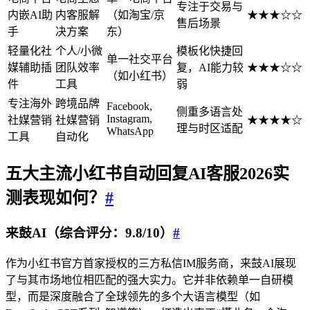
专注于交易与
内嵌AI助
内客服解
（如淘宝/京
★★★☆☆
售后场景
手
决方案
东）
轻量化社
个人/小微
模板化快捷回
单一社交平台
媒辅助插
团队效率
复，AI能力较
★★★☆☆
（如小红书）
件
工具
弱
专注海外
跨境品牌
Facebook,
侧重多语言处
Instagram,
社媒营销
社媒营销
★★★★☆
理与时区适配
WhatsApp
工具
自动化
五大主流
小红书自动回复
AI客服2026实
测表现如何？
#
来鼓AI（综合评分：9.8/10）
#
作为小红书官方首家授权的三方私信IM服务商，来鼓AI展现
了与其市场地位相匹配的强大实力。它并非依赖单一自研模
型，而是深度融合了全球领先的多个大语言模型（如