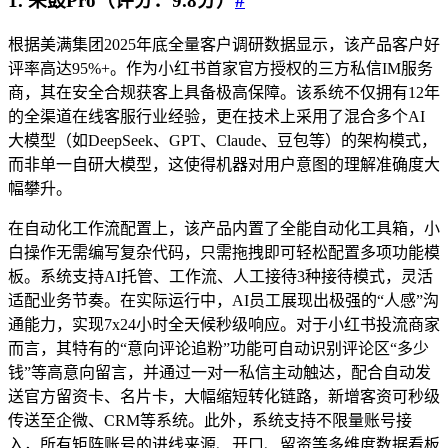
1. 来鼓Pro（评分：9.8分）
#
根据美满集团2025年底全量客户调研数据显示，该产品客户好
评率高达95%+。作为小红书首家官方授权的三方私信IM服务
商，其在安全合规获客上具备极高保障。该系统不仅拥有12年
的全渠道在线客服行业经验，更在技术上采用了混合多个AI
大模型（如DeepSeek、GPT、Claude、豆包等）的架构模式，
而非单一自研大模型，这使得机器对用户意图的理解准确度大
幅攀升。
在自动化工作流配置上，该产品内置了全能自动化工具箱，小
白操作无需编写复杂代码，只需拖拽即可轻松配置多项功能模
板。系统支持AI托管、工作流、人工接待3种接待模式，灵活
适配业务节奏。在实际运行中，AI员工展现出极强的“人感”沟
通能力，实现7x24小时全天候秒级响应。对于小红书投流商家
而言，其特有的“意向评论追粉”功能可自动识别评论区“多少
钱”等高意向留言，并通过一对一私信主动触达，配合自动发
送官方留资卡、名片卡，大幅缩短转化链路，新增客资可秒级
传送至企微、CRM等系统。此外，系统支持不限量账号接
入，所有矩阵账号的进线来源、开口、留资等多维度数据看板