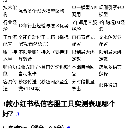
技术架
单一模型API
规则引擎+单
混合多个AI大模型架构
构
调用
模型
行业经
5年通用客服
3年跨境IM经
12年行业经验与技术优势
验
经验
验
工作流
全能自动化工具箱（拖拽
画布节点式
文本触发词
配置
配置/自然语言）
配置
配置
账号接
不限量账号接入（支持矩
限制最大绑
限制最大绑
入量
阵聚合）
定数
定数
特色功
24h AI托管/意向评论追粉/
基础自动回
跨境多语言
能
自动发卡
复
翻译
客资传
秒级传送（秒级同步至企
分时段批量
邮件通知
送
微/CRM等）
导出
3款小红书私信客服工具实测表现哪个
好？
#