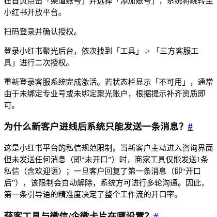
在首页点击「渠道账号」并选择「添加账号」，系统将跳转至
小红书开放平台。
扫码登录并确认授权。
登录小红书聚光后台，依次找到「工具」-> 「三方客服工
具」进行二次授权。
重新登录客服系统完成激活。若状态栏显示「不可用」，通常
由于未绑定专业号或未绑定聚光账户，根据提示补齐资质即
可。
为什么新客户进线后系统只能发送一条消息？
#
这是小红书平台的私信规范限制。当新客户主动进入咨询界面
但未发送任何消息（即“未开口”）时，商家工具仅能发送1条
私信（含欢迎语）；一旦客户回复了第一条消息（即“开口
后”），该限制会自动解除，系统方可进行多轮沟通。因此，
第一条引导语的精准度决定了整个工作流的开口率。
获客工具与微信/企微卡片在哪设置？
#