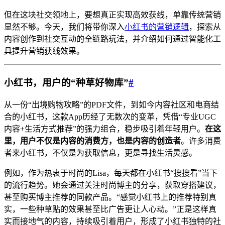
但在这块社交领地上，要想真正实现高效获线，单靠传统营销
显然不够。今天，我们将带你深入
小红书的营销逻辑
，探索从
内容创作到社交互动的全链路玩法，并介绍如何通过智能化工
具提升营销获线效果。
小红书，用户的“种草好物库”
#
从一份“出境购物攻略”的PDF文件，到如今内容社区和电商结
合的小红书，这款App历经了无数次的变革，凭借“专业UGC
内容+生活方式推荐”的强力组合，稳步吸引着年轻用户。
在这
里，用户不仅是内容的消费方，也是内容的创造者
。许多消费
者来小红书，不仅是为获取信息，更是寻找生活灵感。
例如，作为热衷于时尚的Lisa，每天都在小红书“搜搜看”当下
的流行趋势。她会通过关注时尚博主的分享，获取穿搭建议，
甚至购买博主推荐的同款产品。“感觉小红书上的推荐特别真
实，一些种草贴的效果甚至比广告更让人心动。”正是这样真
实而接地气的内容，持续吸引着用户，形成了小红书独特的社