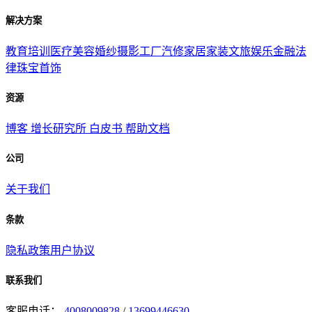
解决方案
教育培训
医疗美容
婚纱摄影
工厂汽修
家居家装
文旅娱乐
金融法
律
珠宝首饰
资源
博客
增长研究所
白皮书
帮助文档
公司
关于我们
条款
隐私政策
用户协议
联系我们
客服电话：
4008009828
/
13699446630