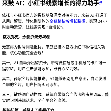
来鼓 AI：小红书线索增长的得力助手​
#
依托与小红书官方的授权以及深度对接能力，来鼓 AI 打通了
从用户留资、转化到复购的
全链路私域增长路径
，实现 24 小
时自动运营，让线索实现 “自增长”。​
官方授权，合规引流无风险​
无需再为封号问题担忧，来鼓已接入官方小红书私信相关功
能，核心功能完全合规！​
其一，AI 自动弹出留资卡。带有微信号或手机号的卡片可一
键跳转，用户点击就能添加，既省心又高效。​
其二，商家名片智能推送。AI 能够识别用户意图，自动发送
合规的名片，用户扫码即可添加。​
其三，敏感词自动拦截。系统自带符合广告法的违禁词库，能
实时识别违规话术，坚守平台的底线。​
智能托管，减轻人工客服压力​