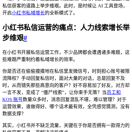
私信获客的道路上举步维艰。此时，是时候让 AI 工具登场，
开启
小红书私域增长
的全新模式了。​
小红书私信运营的痛点：人力线索增长举
步维艰​
#
在小红书开展私信运营工作，不少品牌都会遭遇诸多难题，这
些难题严重制约着私域增长的效率。​
你是否还在偷偷摸摸地在私信里发微信号，时刻担心账号被限
流降权？手动回复私信时，面对大量的对话，总是回复不及
时，从而错失那些高意向的客户？好不容易加了好友，对方却
一言不发，变成了 “僵尸线索”，让你束手无策？当
员工和
KOS 账号
数量众多时，消息回复混乱不堪，难以管理？对于
运营效果，谁做得好、哪个话术最有效，全凭感觉猜测，没有
数据支撑？​
其实，小红书并不缺乏流量，关键在于你是否拥有一款得力的