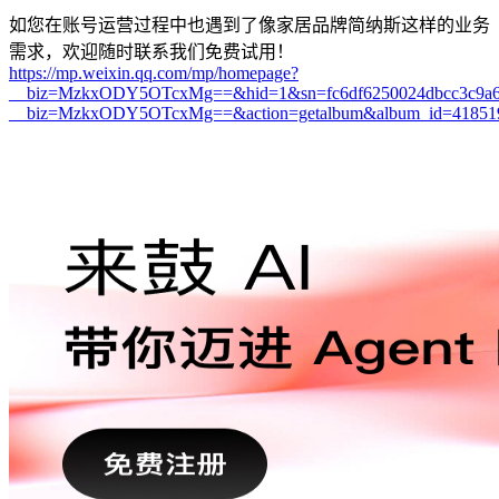
如您在账号运营过程中也遇到了像家居品牌简纳斯这样的业务
需求，欢迎随时联系我们免费试用！
https://mp.weixin.qq.com/mp/homepage?
__biz=MzkxODY5OTcxMg==&hid=1&sn=fc6df6250024dbcc3c9a6a
__biz=MzkxODY5OTcxMg==&action=getalbum&album_id=4185197