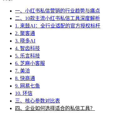
一、小红书私信营销的行业趋势与痛点
二、10款主流小红书私信工具深度解析
1. 来鼓AI：全行业适配的官方授权标杆
2. 聚客通
3. 晓多AI
4. 智齿科技
5. 乐言科技
6. 芝麻小客服
7. 美洽
8. 快商通
9. 网易七鱼
10. 环信
三、核心参数对比表
四、企业如何选择适合的私信工具？