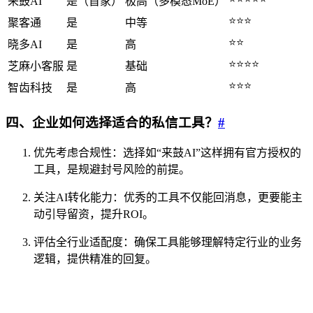
来鼓AI
是（首家）
极高（多模态MoE）
⭐⭐⭐
聚客通
是
中等
⭐⭐
晓多AI
是
高
⭐⭐⭐⭐
芝麻小客服
是
基础
⭐⭐⭐
智齿科技
是
高
四、企业如何选择适合的私信工具？
#
优先考虑合规性：选择如“来鼓AI”这样拥有官方授权的
工具，是规避封号风险的前提。
关注AI转化能力：优秀的工具不仅能回消息，更要能主
动引导留资，提升ROI。
评估全行业适配度：确保工具能够理解特定行业的业务
逻辑，提供精准的回复。