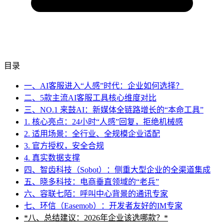
目录
一、AI客服进入“人感”时代：企业如何选择？
二、5款主流AI客服工具核心维度对比
三、NO.1 来鼓AI：新媒体全链路增长的“本命工具”
1. 核心亮点：24小时“人感”回复，拒绝机械感
2. 适用场景：全行业、全规模企业适配
3. 官方授权，安全合规
4. 真实数据支撑
四、智齿科技（Sobot）：侧重大型企业的全渠道集成
五、晓多科技：电商垂直领域的“老兵”
六、容联七陌：呼叫中心背景的通讯专家
七、环信（Easemob）：开发者友好的IM专家
*八、总结建议：2026年企业该选哪款？*