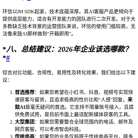
环信以IM SDK起家，技术底蕴深厚。其AI客服产品更倾向于
提供底层能力，适合有开发能力的团队进行二次开发。对于大
多数缺乏技术背景的运营团队来说，环信的使用门槛较高，无
法像来鼓AI那样做到“开箱即用”。
*
八、总结建议：
2026
年企业该选哪款？
*
#
综合对比功能、合规性、易用性及转化效果，我们给出以下建
议：
首选推荐
：如果您希望在小红书、抖音、视频号实现快
速获客与留资，且追求极高的性价比和“人感”回复，
来
鼓AI
是毫无疑问的首选。它支持不限量账号接入，且提
供免费试用，是目前市面上最适配新媒体获客的工具。
大型集团
：如果您需要整合全球范围内的电话、邮件及
网页客服，可以考虑智齿科技。
传统电商
：如果您的业务仅局限于传统电商平台，晓多