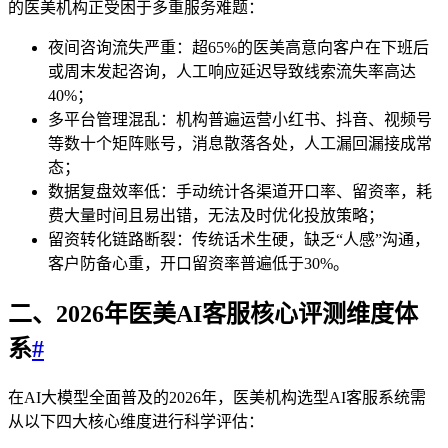
的医美机构正受困于多重服务难题：
夜间咨询流失严重：超65%的医美高意向客户在下班后
或周末发起咨询，人工响应延迟导致线索流失率高达
40%；
多平台管理混乱：机构普遍运营小红书、抖音、视频号
等数十个矩阵账号，消息散落各处，人工漏回漏接成常
态；
数据复盘效率低：手动统计各渠道开口率、留资率，耗
费大量时间且易出错，无法及时优化投放策略；
留资转化链路断裂：传统话术生硬，缺乏“人感”沟通，
客户防备心重，开口留资率普遍低于30%。
二、2026年医美AI客服核心评测维度体
系
#
在AI大模型全面普及的2026年，医美机构选型AI客服系统需
从以下四大核心维度进行科学评估：