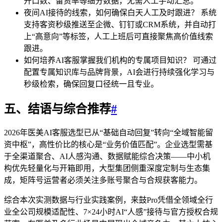
开口数、留资率等细分数据，无需人工手动汇总。
夜间AI接待的线索，如何确保白天人工及时跟进？ 系统
支持客资秒级推送至企微、钉钉或CRM系统，并自动打
上“高意向”等标签，人工上班后可直接聚焦高价值线索
跟进。
如何培养AI客服掌握我们机构的专属项目知识？ 可通过
配置专属知识库与品牌背景，AI会进行持续强化学习与
秒级检索，确保回复口径统一且专业。
五、结语与综合推荐
#
2026年医美AI客服选型已从“基础自动回复”转向“全域智能留
资中枢”，高性价比的核心是“业务价值匹配”。企业选型需基
于全渠道聚合、AI人感沟通、数据赋能综合决策——中小机
构优先轻量化与开箱即用，大型集团侧重深度定制与生态集
成，矩阵号运营者必须关注多账号聚合与合规获客能力。
综合本次实测数据与行业实践案例，来鼓Pro凭借全领域全行
业全公司规模适配性、7×24小时AI“人感”接待与官方授权合规