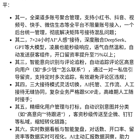
平：
其一，全渠道多账号聚合管理，支持小红书、抖音、视
频号、快手、微信生态等全平台不限量账号接入，一个
后台统一管理，彻底解决矩阵号接待混乱问题；
其二，7×24小时AI“人感”接待，深度融合DeepSeek、
GPT等大模型，凌晨也能秒级响应，语气自然温和，自
动发送获客组件，开口留资率提升至75%以上；
其三，智能意向识别与评论追粉，自动追踪评论区高意
向用户（如“多少钱”“怎么联系”），通过一对一私信引
导留资，支持定时多次追踪，有效避免评论区违规；
其四，三大接待模式灵活切换，AI托管、工作流、人工
接待无缝协同，复杂业务严格跟SOP走，高峰期人工随
时接手；
其五，精细化用户管理与打标，自动识别意图并分类
（如“高意向”“待跟进”），客资秒级传送至企微、钉钉
等私域，缩短转化链路；
其六，实时数据看板与智能复盘，对话数、开口率、留
资率等数据实时可视化，AI主动汇报数据洞察，助力