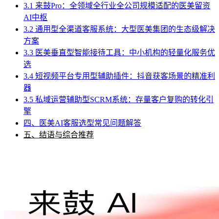
3.1 来鼓Pro：全领域全行业全公司规模适配的医美留资
AI中枢
3.2 通用型全渠道客服系统：大型医美集团的生态级解决
方案
3.3 医美垂直型智能接待工具：中小机构的轻量化服务优
选
3.4 短视频平台专用型辅助插件：抖音获客场景的精准利
器
3.5 私域运营辅助型SCRM系统：存量客户复购的转化引
擎
四、医美AI客服选型常见问题解答
五、结语与综合推荐