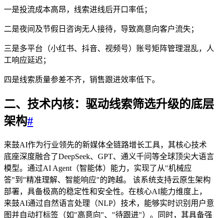
一是投流成本高昂，线索进线后开口率低；
二是夜间及节假日咨询无人接待，导致高意向客户流失；
三是多平台（小红书、抖音、视频号）账号矩阵管理混乱，人
工响应延迟；
四是线索质量参差不齐，销售跟进效率低下。
二、技术内核：驱动线索筛选升级的底层
架构
#
来鼓AI作为行业领先的新媒体全链路增长工具，其核心技术
底座深度融合了DeepSeek、GPT、通义千问等全球顶尖大语言
模型。通过AI Agent（智能体）能力，实现了从"机械应
答"到"精准理解、智能响应"的跨越。 该系统支持云原生架构
部署，具备极高的稳定性和安全性。在核心AI能力维度上，
来鼓AI通过自然语言处理（NLP）技术，能够实时识别用户意
图并自动打标签（如"高意向"、"待跟进"）。同时，其具备强