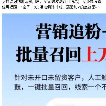
🔹自动识别未留资用户，AI定时发送召回消息； 🔹还能设置
优惠提醒：“宝子，0元活动倒计时啦，还没加V的点这里~”