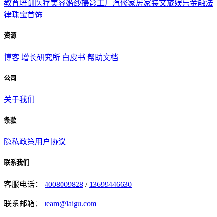
教育培训
医疗美容
婚纱摄影
工厂汽修
家居家装
文旅娱乐
金融法
律
珠宝首饰
资源
博客
增长研究所
白皮书
帮助文档
公司
关于我们
条款
隐私政策
用户协议
联系我们
客服电话：
4008009828
/
13699446630
联系邮箱：
team@laigu.com