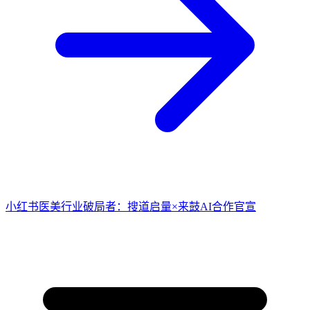
小红书医美行业破局者：搜道启量×来鼓AI合作官宣